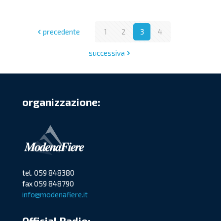
precedente
1
2
3
4
successiva
organizzazione:
tel. 059 848380
fax 059 848790
info@modenafiere.it
Official Radio: