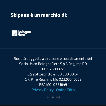
Skipass è un marchio di:
Società soggetta a direzione e coordinamento del
Socio Unico BolognaFiere S.p.A.Reg.Imp BO
00312600372
C.S sottoscritto € 100.000,00 i.v.
C.F. P.I. e Reg. Imp Mo 02320040369
REA MO-0281649
Privacy Policy
|
Codice Etico